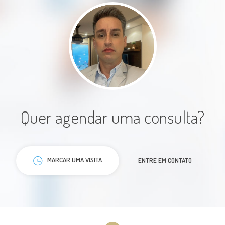
Paciente
Atencioso e humano no trato com
Quer agendar uma consulta?
os pacientes. Transmite segurança
e confiança ao paciente. Um
excelente profissional.
MARCAR UMA VISITA
ENTRE EM CONTATO
Paciente