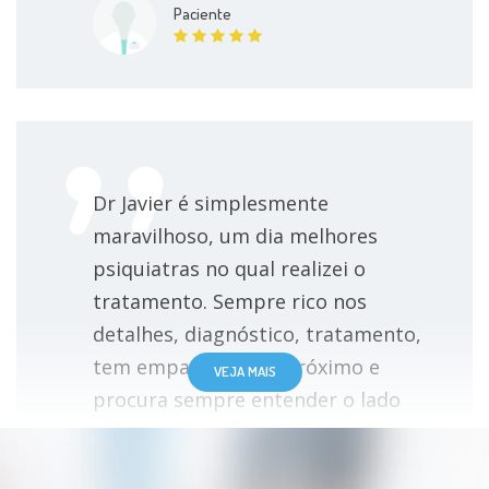
Paciente
Dr Javier é simplesmente
maravilhoso, um dia melhores
psiquiatras no qual realizei o
tratamento. Sempre rico nos
detalhes, diagnóstico, tratamento,
tem empatia com o próximo e
VEJA MAIS
procura sempre entender o lado
do paciente perante sua saúde.
Não tenho reclamações.